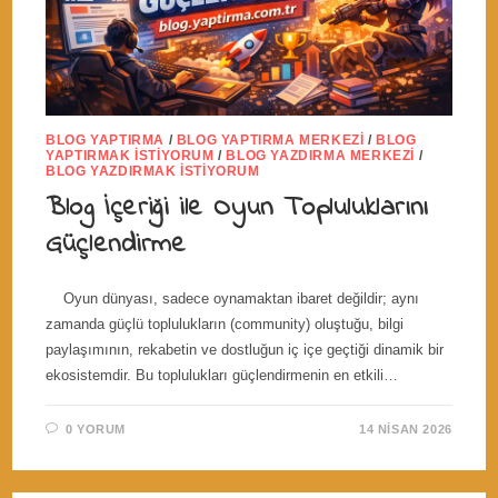
BLOG YAPTIRMA
/
BLOG YAPTIRMA MERKEZI
/
BLOG
YAPTIRMAK İSTIYORUM
/
BLOG YAZDIRMA MERKEZI
/
BLOG YAZDIRMAK İSTIYORUM
Blog İçeriği ile Oyun Topluluklarını
Güçlendirme
Oyun dünyası, sadece oynamaktan ibaret değildir; aynı
zamanda güçlü toplulukların (community) oluştuğu, bilgi
paylaşımının, rekabetin ve dostluğun iç içe geçtiği dinamik bir
ekosistemdir. Bu toplulukları güçlendirmenin en etkili…
0 YORUM
14 NISAN 2026