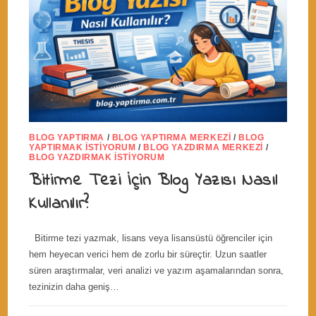
BLOG YAPTIRMA
/
BLOG YAPTIRMA MERKEZI
/
BLOG
YAPTIRMAK İSTIYORUM
/
BLOG YAZDIRMA MERKEZI
/
BLOG YAZDIRMAK İSTIYORUM
Bitirme Tezi İçin Blog Yazısı Nasıl
Kullanılır?
Bitirme tezi yazmak, lisans veya lisansüstü öğrenciler için
hem heyecan verici hem de zorlu bir süreçtir. Uzun saatler
süren araştırmalar, veri analizi ve yazım aşamalarından sonra,
tezinizin daha geniş…