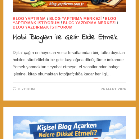
BLOG YAPTIRMA
/
BLOG YAPTIRMA MERKEZI
/
BLOG
YAPTIRMAK İSTIYORUM
/
BLOG YAZDIRMA MERKEZI
/
BLOG YAZDIRMAK İSTIYORUM
Hobi Blogları ile Gelir Elde Etmek
Dijital çağın en heyecan verici fırsatlarından biri, tutku duyulan
hobileri sürdürülebilir bir gelir kaynağına dönüştürme imkanıdır.
Yemek yapmaktan seyahat etmeye, el sanatlarından bahçe
işlerine, kitap okumaktan fotoğrafçılığa kadar her ilgi…
0 YORUM
26 MART 2026