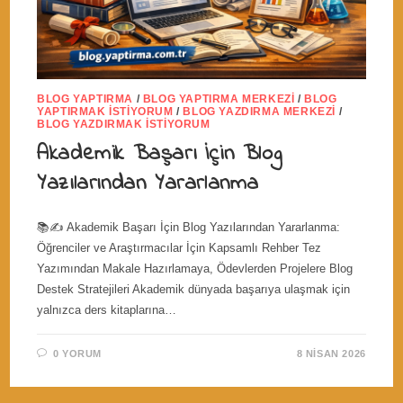
BLOG YAPTIRMA
/
BLOG YAPTIRMA MERKEZI
/
BLOG
YAPTIRMAK İSTIYORUM
/
BLOG YAZDIRMA MERKEZI
/
BLOG YAZDIRMAK İSTIYORUM
Akademik Başarı İçin Blog
Yazılarından Yararlanma
📚✍️ Akademik Başarı İçin Blog Yazılarından Yararlanma:
Öğrenciler ve Araştırmacılar İçin Kapsamlı Rehber Tez
Yazımından Makale Hazırlamaya, Ödevlerden Projelere Blog
Destek Stratejileri Akademik dünyada başarıya ulaşmak için
yalnızca ders kitaplarına…
0 YORUM
8 NISAN 2026