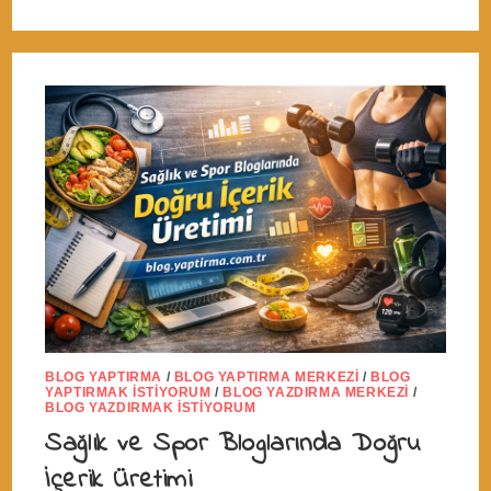
BLOG YAPTIRMA
/
BLOG YAPTIRMA MERKEZI
/
BLOG
YAPTIRMAK İSTIYORUM
/
BLOG YAZDIRMA MERKEZI
/
BLOG YAZDIRMAK İSTIYORUM
Sağlık ve Spor Bloglarında Doğru
İçerik Üretimi