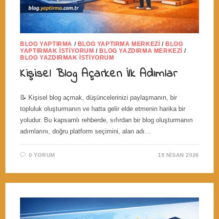
BLOG YAPTIRMA
/
BLOG YAPTIRMA MERKEZI
/
BLOG
YAPTIRMAK İSTIYORUM
/
BLOG YAZDIRMA MERKEZI
/
BLOG YAZDIRMAK İSTIYORUM
Kişisel Blog Açarken İlk Adımlar
📝 Kişisel blog açmak, düşüncelerinizi paylaşmanın, bir
topluluk oluşturmanın ve hatta gelir elde etmenin harika bir
yoludur. Bu kapsamlı rehberde, sıfırdan bir blog oluşturmanın
adımlarını, doğru platform seçimini, alan adı…
0 YORUM
19 NISAN 2026