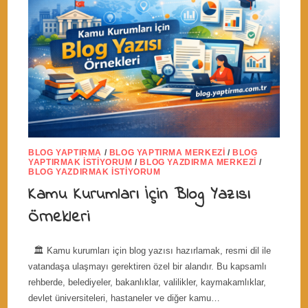
BLOG YAPTIRMA
/
BLOG YAPTIRMA MERKEZI
/
BLOG
YAPTIRMAK İSTIYORUM
/
BLOG YAZDIRMA MERKEZI
/
BLOG YAZDIRMAK İSTIYORUM
Kamu Kurumları İçin Blog Yazısı
Örnekleri
🏛️ Kamu kurumları için blog yazısı hazırlamak, resmi dil ile
vatandaşa ulaşmayı gerektiren özel bir alandır. Bu kapsamlı
rehberde, belediyeler, bakanlıklar, valilikler, kaymakamlıklar,
devlet üniversiteleri, hastaneler ve diğer kamu…