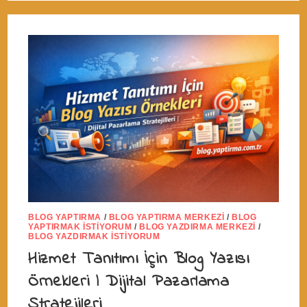
BLOG YAPTIRMA
/
BLOG YAPTIRMA MERKEZI
/
BLOG
YAPTIRMAK İSTIYORUM
/
BLOG YAZDIRMA MERKEZI
/
BLOG YAZDIRMAK İSTIYORUM
Hizmet Tanıtımı İçin Blog Yazısı
Örnekleri | Dijital Pazarlama
Stratejileri