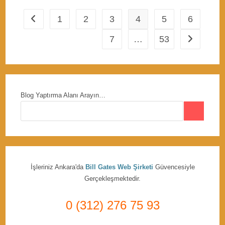
1
2
3
4
5
6
Go to the previous page
7
…
53
Go to the n
Blog Yaptırma Alanı Arayın…
İşleriniz Ankara'da
Bill Gates Web Şirketi
Güvencesiyle
Gerçekleşmektedir.
0 (312) 276 75 93