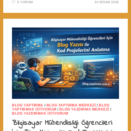
0 YORUM
10 NISAN 2026
BLOG YAPTIRMA
/
BLOG YAPTIRMA MERKEZI
/
BLOG
YAPTIRMAK İSTIYORUM
/
BLOG YAZDIRMA MERKEZI
/
BLOG YAZDIRMAK İSTIYORUM
Bilgisayar Mühendisliği Öğrencileri