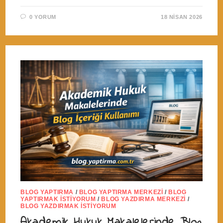
0 YORUM
18 NISAN 2026
BLOG YAPTIRMA
/
BLOG YAPTIRMA MERKEZI
/
BLOG
YAPTIRMAK İSTIYORUM
/
BLOG YAZDIRMA MERKEZI
/
BLOG YAZDIRMAK İSTIYORUM
Akademik Hukuk Makalelerinde Blog