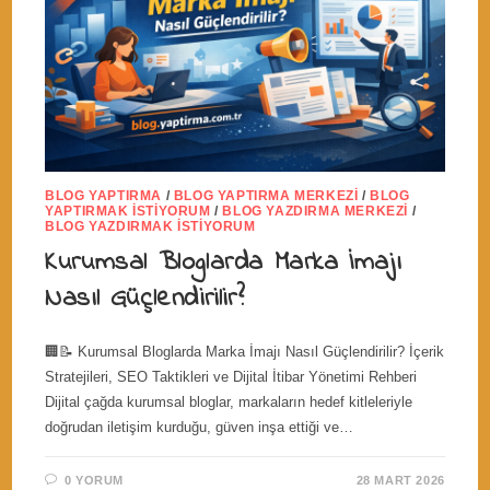
BLOG YAPTIRMA
/
BLOG YAPTIRMA MERKEZI
/
BLOG
YAPTIRMAK İSTIYORUM
/
BLOG YAZDIRMA MERKEZI
/
BLOG YAZDIRMAK İSTIYORUM
Kurumsal Bloglarda Marka İmajı
Nasıl Güçlendirilir?
🏢📝 Kurumsal Bloglarda Marka İmajı Nasıl Güçlendirilir? İçerik
Stratejileri, SEO Taktikleri ve Dijital İtibar Yönetimi Rehberi
Dijital çağda kurumsal bloglar, markaların hedef kitleleriyle
doğrudan iletişim kurduğu, güven inşa ettiği ve…
0 YORUM
28 MART 2026