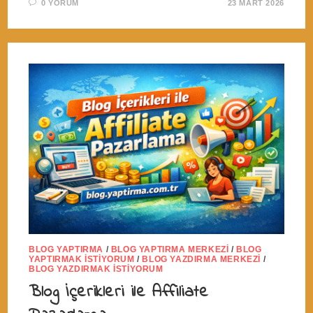
0 YORUM
23 MART 2026
BLOG YAPTIRMA
/
BLOG YAPTIRMA MERKEZI
/
BLOG
YAPTIRMAK İSTIYORUM
/
BLOG YAZDIRMA MERKEZI
/
BLOG YAZDIRMAK İSTIYORUM
Blog İçerikleri ile Affiliate