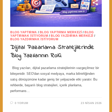
BLOG YAPTIRMA
/
BLOG YAPTIRMA MERKEZI
/
BLOG
YAPTIRMAK İSTIYORUM
/
BLOG YAZDIRMA MERKEZI
/
BLOG YAZDIRMAK İSTIYORUM
Dijital Pazarlama Stratejilerinde
Blog Yazılarının Rolü
Blog yazıları, dijital pazarlama stratejilerinin vazgeçilmez bir
bileşenidir. SEO'dan sosyal medyaya, marka bilinirliğinden
satış dönüşümüne kadar geniş bir yelpazede etki yaratır. Bu
rehberde, başarılı blog stratejileri, içerik planlama,
performans…
0 YORUM
23 NISAN 2026