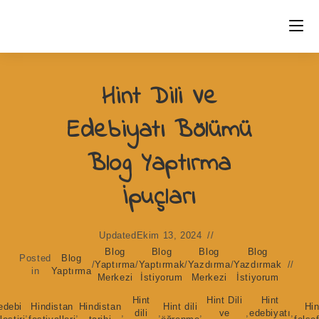
Skip
to
content
Hint Dili Ve
Edebiyatı Bölümü
Blog Yaptırma
İpuçları
Updated
Ekim 13, 2024
Blog
Blog
Blog
Blog
Posted
Blog
/
Yaptırma
/
Yaptırmak
/
Yazdırma
/
Yazdırmak
in
Yaptırma
Merkezi
İstiyorum
Merkezi
İstiyorum
Hint
Hint Dili
Hint
edebi
Hindistan
Hindistan
Hint dili
Hin
,
,
,
dili
,
,
ve
,
edebiyatı
,