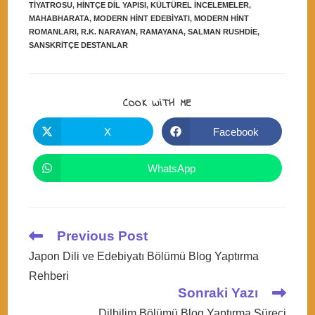
TIYATROSU
,
HINTÇE DIL YAPISI
,
KÜLTÜREL INCELEMELER
,
MAHABHARATA
,
MODERN HINT EDEBIYATI
,
MODERN HINT
ROMANLARI
,
R.K. NARAYAN
,
RAMAYANA
,
SALMAN RUSHDIE
,
SANSKRITÇE DESTANLAR
SHARE
COOK WITH ME
THIS
CONTENT
X
Facebook
Opens
Opens
in
in
a
a
new
new
WhatsApp
Opens
window
window
in
a
new
window
Read
Previous Post
more
Japon Dili ve Edebiyatı Bölümü Blog Yaptırma
articles
Rehberi
Sonraki Yazı
Dilbilim Bölümü Blog Yaptırma Süreci