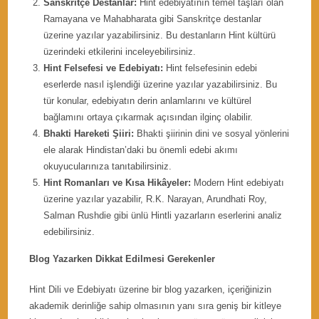
Sanskritçe Destanlar:
Hint edebiyatının temel taşları olan
Ramayana ve Mahabharata gibi Sanskritçe destanlar
üzerine yazılar yazabilirsiniz. Bu destanların Hint kültürü
üzerindeki etkilerini inceleyebilirsiniz.
Hint Felsefesi ve Edebiyatı:
Hint felsefesinin edebi
eserlerde nasıl işlendiği üzerine yazılar yazabilirsiniz. Bu
tür konular, edebiyatın derin anlamlarını ve kültürel
bağlamını ortaya çıkarmak açısından ilginç olabilir.
Bhakti Hareketi Şiiri:
Bhakti şiirinin dini ve sosyal yönlerini
ele alarak Hindistan’daki bu önemli edebi akımı
okuyucularınıza tanıtabilirsiniz.
Hint Romanları ve Kısa Hikâyeler:
Modern Hint edebiyatı
üzerine yazılar yazabilir, R.K. Narayan, Arundhati Roy,
Salman Rushdie gibi ünlü Hintli yazarların eserlerini analiz
edebilirsiniz.
Blog Yazarken Dikkat Edilmesi Gerekenler
Hint Dili ve Edebiyatı üzerine bir blog yazarken, içeriğinizin
akademik derinliğe sahip olmasının yanı sıra geniş bir kitleye