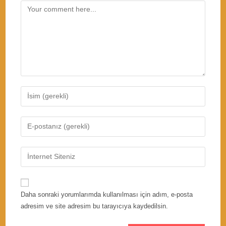
Comment
Enter
your
name
Enter
or
your
username
email
Enter
to
address
your
comment
to
website
comment
URL
Daha sonraki yorumlarımda kullanılması için adım, e-posta
(optional)
adresim ve site adresim bu tarayıcıya kaydedilsin.