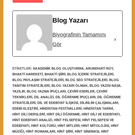
Blog Yazarı
Biyografinin Tamamını
Gör
ETIKETLER
:
AKADEMIK BLOG OLUŞTURMA
,
ARUNDHATI ROY
,
BHAKTI HAREKETI
,
BHAKTI ŞIIRI
,
BLOG IÇERIK STRATEJILERI
,
BLOG PAYLAŞIM STRATEJILERI
,
BLOG SEO STRATEJILERI
,
BLOG
TANITIM STRATEJILERI
,
BLOG YAZARI OLMAK
,
BLOG YAZISI NASIL
YAZILIR
,
BLOG YAZMA IPUÇLARI
,
ÇEVIRI ESERLER
,
ÇEVIRI
TEKNIKLERI
,
DIL ANALIZI
,
DIL ÖĞRENME IPUÇLARI
,
DIL ÖĞRENME
STRATEJILERI
,
DIL VE EDEBIYAT ILIŞKISI
,
DILBILIM ÇALIŞMALARI
,
EDEBI ELEŞTIRI
,
HINDISTAN FESTIVALLERI
,
HINDISTAN TARIHI
,
HINT DILI DERSLERI
,
HINT DILI ÖĞRENME
,
HINT DILI VE EDEBIYATI
,
HINT EDEBIYATI ANALIZI
,
HINT FELSEFESI
,
HINT FELSEFESI VE
EDEBIYATI
,
HINT KÜLTÜRÜ
,
HINT MITLERI
,
HINT MITOLOJISI
,
HINT
MÜZIĞI
,
HINT ROMANLARI
,
HINT ŞIIRI
,
HINT SINEMASI
,
HINT