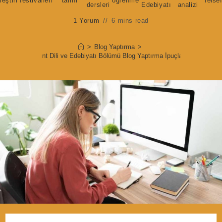
leştiri
festivalleri
tarihi
öğrenme
felse
dersleri
Edebiyatı
analizi
1 Yorum
6 mins read
>
Blog Yaptırma
>
Hint Dili ve Edebiyatı Bölümü Blog Yaptırma İpuçları