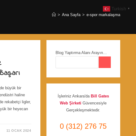
Turkish
▼
>
Ana Sayfa
>
e-spor markalaşma
Blog Yaptırma Alanı Arayın…
e
 Başarı
de büyük bir
endüstri haline
İşleriniz Ankara'da
Bill Gates
e rekabetçi ligler,
Web Şirketi
Güvencesiyle
üyük bir heyecan
Gerçekleşmektedir.
0 (312) 276 75
11 OCAK 2024