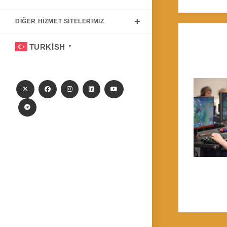
DIĞER HIZMET SITELERIMIZ
TURKISH
▼