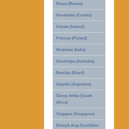
Rusya (Russia)
Hırvatistan (Croatia)
İrlanda (Ireland)
Polonya (Poland)
Hindistan (India)
Avustralya (Australia)
Brezilya (Brazil)
Arjantin (Argentina)
Güney Afrika (South
Africa)
Singapur (Singapore)
Birleşik Arap Emirlikleri