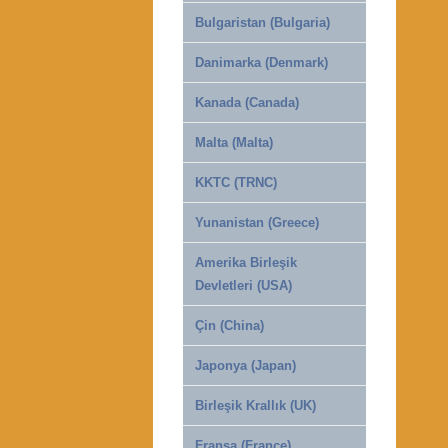
Bulgaristan (Bulgaria)
Danimarka (Denmark)
Kanada (Canada)
Malta (Malta)
KKTC (TRNC)
Yunanistan (Greece)
Amerika Birleşik
Devletleri (USA)
Çin (China)
Japonya (Japan)
Birleşik Krallık (UK)
Fransa (France)