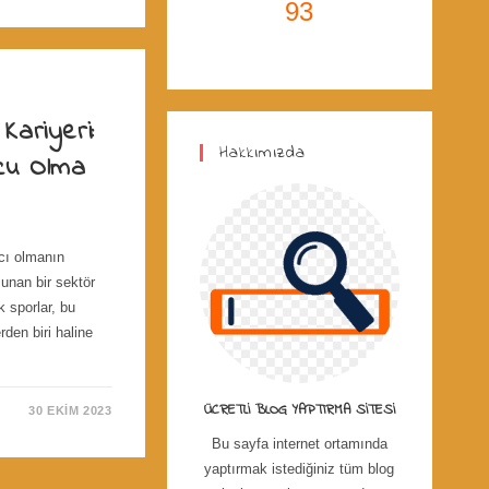
93
Kariyeri:
Hakkımızda
cu Olma
cı olmanın
sunan bir sektör
k sporlar, bu
rden biri haline
ÜCRETLI BLOG YAPTIRMA SITESI
30 EKIM 2023
Bu sayfa internet ortamında
yaptırmak istediğiniz tüm blog