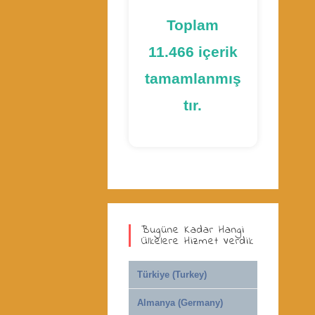
Toplam
11.466 içerik
tamamlanmış
tır.
Bugüne Kadar Hangi
Ülkelere Hizmet Verdik
Türkiye (Turkey)
Almanya (Germany)