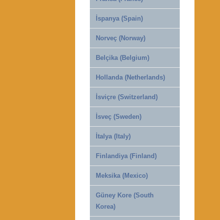
İspanya (Spain)
Norveç (Norway)
Belçika (Belgium)
Hollanda (Netherlands)
İsviçre (Switzerland)
İsveç (Sweden)
İtalya (Italy)
Finlandiya (Finland)
Meksika (Mexico)
Güney Kore (South
Korea)