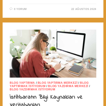
0 YORUM
22 AĞUSTOS 2024
BLOG YAPTIRMA
/
BLOG YAPTIRMA MERKEZI
/
BLOG
YAPTIRMAK İSTIYORUM
/
BLOG YAZDIRMA MERKEZI
/
BLOG YAZDIRMAK İSTIYORUM
İstihbaratın Bilgi Kaynakları ve
Veritabanları