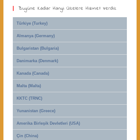
Bugüne Kadar Hangi Ülkelere Hizmet Verdik
Türkiye (Turkey)
Almanya (Germany)
Bulgaristan (Bulgaria)
Danimarka (Denmark)
Kanada (Canada)
Malta (Malta)
KKTC (TRNC)
Yunanistan (Greece)
Amerika Birleşik Devletleri (USA)
Çin (China)