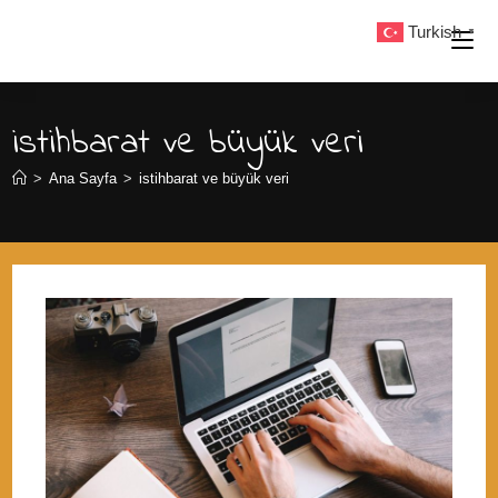
Skip
Turkish
▼
to
content
istihbarat ve büyük veri
>
Ana Sayfa
>
istihbarat ve büyük veri