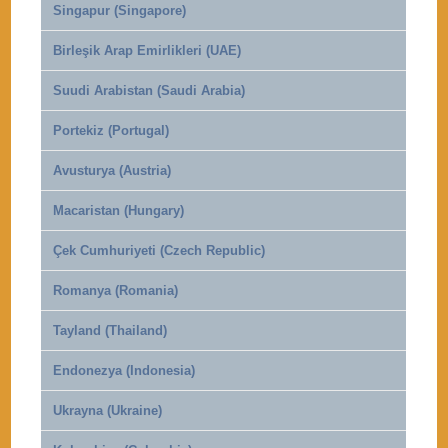
Singapur (Singapore)
Birleşik Arap Emirlikleri (UAE)
Suudi Arabistan (Saudi Arabia)
Portekiz (Portugal)
Avusturya (Austria)
Macaristan (Hungary)
Çek Cumhuriyeti (Czech Republic)
Romanya (Romania)
Tayland (Thailand)
Endonezya (Indonesia)
Ukrayna (Ukraine)