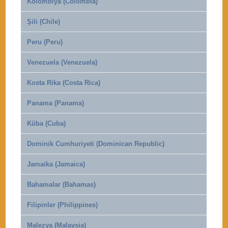
Kolombiya (Colombia)
Şili (Chile)
Peru (Peru)
Venezuela (Venezuela)
Kosta Rika (Costa Rica)
Panama (Panama)
Küba (Cuba)
Dominik Cumhuriyeti (Dominican Republic)
Jamaika (Jamaica)
Bahamalar (Bahamas)
Filipinler (Philippines)
Malezya (Malaysia)