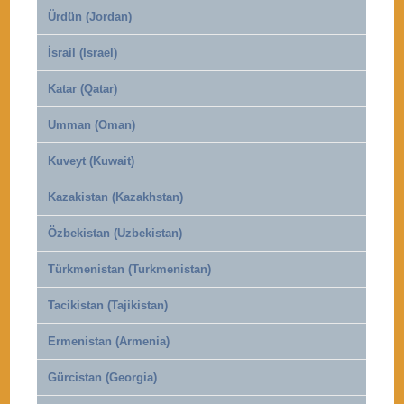
Ürdün (Jordan)
İsrail (Israel)
Katar (Qatar)
Umman (Oman)
Kuveyt (Kuwait)
Kazakistan (Kazakhstan)
Özbekistan (Uzbekistan)
Türkmenistan (Turkmenistan)
Tacikistan (Tajikistan)
Ermenistan (Armenia)
Gürcistan (Georgia)