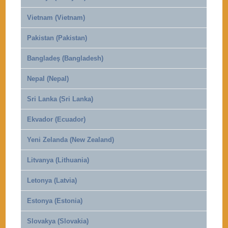
Vietnam (Vietnam)
Pakistan (Pakistan)
Bangladeş (Bangladesh)
Nepal (Nepal)
Sri Lanka (Sri Lanka)
Ekvador (Ecuador)
Yeni Zelanda (New Zealand)
Litvanya (Lithuania)
Letonya (Latvia)
Estonya (Estonia)
Slovakya (Slovakia)