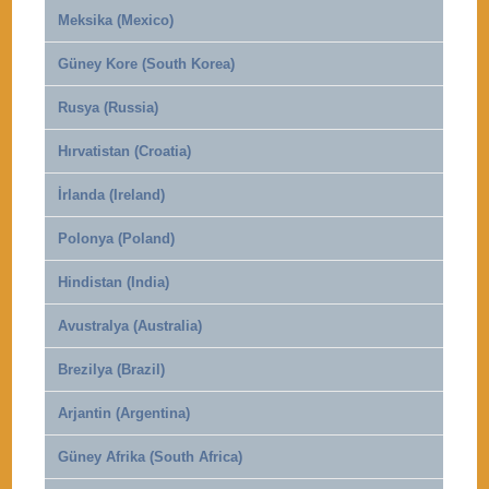
Meksika (Mexico)
Güney Kore (South Korea)
Rusya (Russia)
Hırvatistan (Croatia)
İrlanda (Ireland)
Polonya (Poland)
Hindistan (India)
Avustralya (Australia)
Brezilya (Brazil)
Arjantin (Argentina)
Güney Afrika (South Africa)