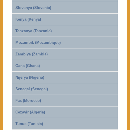
Slovenya (Slovenia)
Kenya (Kenya)
Tanzanya (Tanzania)
Mozambik (Mozambique)
Zambiya (Zambia)
Gana (Ghana)
Nijerya (Nigeria)
Senegal (Senegal)
Fas (Morocco)
Cezayir (Algeria)
Tunus (Tunisia)