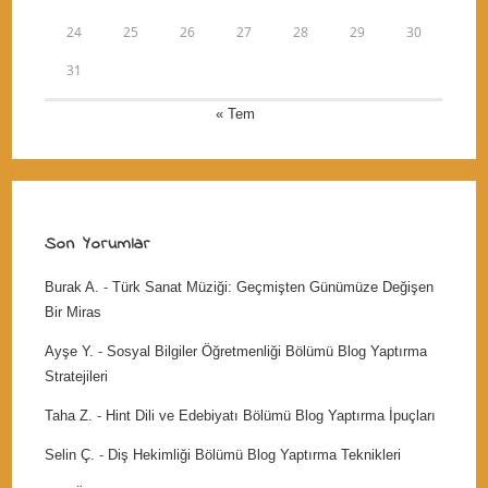
24
25
26
27
28
29
30
31
« Tem
Son Yorumlar
Burak A.
-
Türk Sanat Müziği: Geçmişten Günümüze Değişen
Bir Miras
Ayşe Y.
-
Sosyal Bilgiler Öğretmenliği Bölümü Blog Yaptırma
Stratejileri
Taha Z.
-
Hint Dili ve Edebiyatı Bölümü Blog Yaptırma İpuçları
Selin Ç.
-
Diş Hekimliği Bölümü Blog Yaptırma Teknikleri