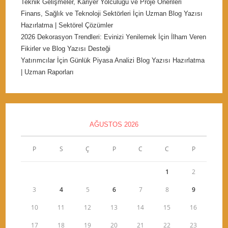
Teknik Gelişmeler, Kariyer Yolculuğu ve Proje Önerileri
Finans, Sağlık ve Teknoloji Sektörleri İçin Uzman Blog Yazısı
Hazırlatma | Sektörel Çözümler
2026 Dekorasyon Trendleri: Evinizi Yenilemek İçin İlham Veren
Fikirler ve Blog Yazısı Desteği
Yatırımcılar İçin Günlük Piyasa Analizi Blog Yazısı Hazırlatma
| Uzman Raporları
AĞUSTOS 2026
P
S
Ç
P
C
C
P
1
2
3
4
5
6
7
8
9
10
11
12
13
14
15
16
17
18
19
20
21
22
23