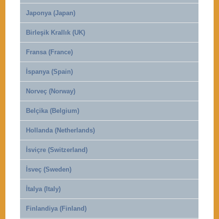
Japonya (Japan)
Birleşik Krallık (UK)
Fransa (France)
İspanya (Spain)
Norveç (Norway)
Belçika (Belgium)
Hollanda (Netherlands)
İsviçre (Switzerland)
İsveç (Sweden)
İtalya (Italy)
Finlandiya (Finland)