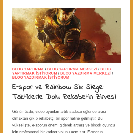
BLOG YAPTIRMA
/
BLOG YAPTIRMA MERKEZI
/
BLOG
YAPTIRMAK İSTIYORUM
/
BLOG YAZDIRMA MERKEZI
/
BLOG YAZDIRMAK İSTIYORUM
E-spor ve Rainbow Six Siege:
Taktiklerle Dolu Rekabetin Zirvesi
Günümüzde, video oyunları artık sadece eğlence aracı
olmaktan çıkıp rekabetçi bir spor haline gelmiştir. Bu
yükselişte, e-sporun önemi giderek artmış ve birçok oyuncu
için profesyonel bir kariyer yolunu açmıştır. E-sporun…