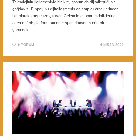
Teknolojinin ilerlemesiyle birlikte, sporun da dijitalleştiği bir
çağdayız. E-spor, bu dijitalleşmenin en çarpıcı örneklerinden
biri olarak karşımıza çıkıyor. Geleneksel spor etkinliklerine
alternatif bir platform sunan e-spor, dünyanın dört bir
yanındaki…
0 YORUM
4 NISAN 2024