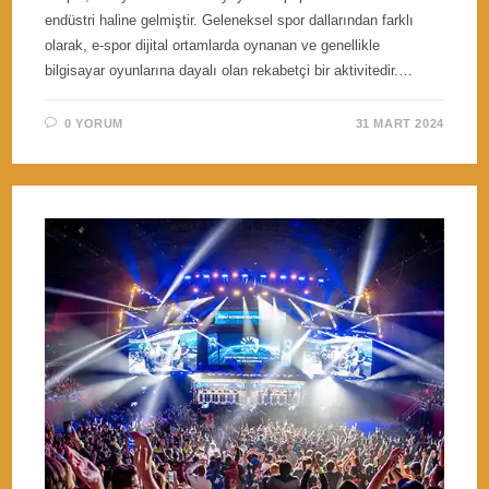
endüstri haline gelmiştir. Geleneksel spor dallarından farklı
olarak, e-spor dijital ortamlarda oynanan ve genellikle
bilgisayar oyunlarına dayalı olan rekabetçi bir aktivitedir.…
0 YORUM
31 MART 2024