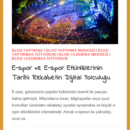
BLOG YAPTIRMA
/
BLOG YAPTIRMA MERKEZI
/
BLOG
YAPTIRMAK İSTIYORUM
/
BLOG YAZDIRMA MERKEZI
/
BLOG YAZDIRMAK İSTIYORUM
E-spor ve E-spor Etkinliklerinin
Tarihi: Rekabetin Dijital Yolculuğu
E-spor, günümüzün popüler kültürünün önemli bir parçası
haline gelmiştir. Milyonlarca insan, bilgisayarlar veya oyun
konsolları üzerinden rekabetçi oyunlar oynamakta ve büyük e-
spor etkinliklerini izlemektedir. Ancak e-sporun bu yükselişi,
uzun ve…