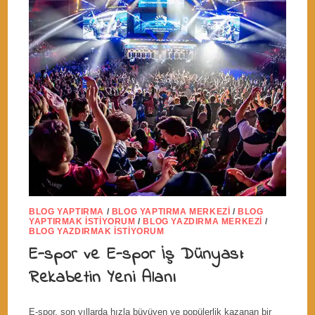
BLOG YAPTIRMA
/
BLOG YAPTIRMA MERKEZI
/
BLOG
YAPTIRMAK İSTIYORUM
/
BLOG YAZDIRMA MERKEZI
/
BLOG YAZDIRMAK İSTIYORUM
E-spor ve E-spor İş Dünyası:
Rekabetin Yeni Alanı
E-spor, son yıllarda hızla büyüyen ve popülerlik kazanan bir