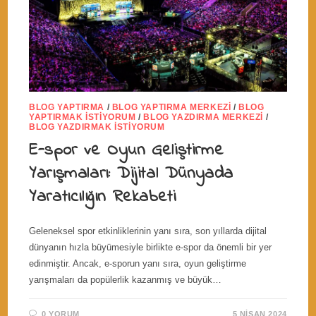
BLOG YAPTIRMA
/
BLOG YAPTIRMA MERKEZI
/
BLOG
YAPTIRMAK İSTIYORUM
/
BLOG YAZDIRMA MERKEZI
/
BLOG YAZDIRMAK İSTIYORUM
E-spor ve Oyun Geliştirme
Yarışmaları: Dijital Dünyada
Yaratıcılığın Rekabeti
Geleneksel spor etkinliklerinin yanı sıra, son yıllarda dijital
dünyanın hızla büyümesiyle birlikte e-spor da önemli bir yer
edinmiştir. Ancak, e-sporun yanı sıra, oyun geliştirme
yarışmaları da popülerlik kazanmış ve büyük…
0 YORUM
5 NISAN 2024