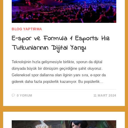
BLOG YAPTIRMA
E-spor ve Formula 1 Esports: Hız
Tutkunlarının Dijital Yarışı
Teknolojinin hızla gelişmesiyle birlikte, sporun da dijital
dünyada büyük bir dönüşüm geçirdiğine şahit oluyoruz.
Geleneksel spor dallarına olan ilginin yanı sıra, e-spor da
giderek daha fazla popülerlik kazanıyor. Bu popülerlik…
0 YORUM
11 MART 2024