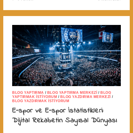
BLOG YAPTIRMA
/
BLOG YAPTIRMA MERKEZI
/
BLOG
YAPTIRMAK İSTIYORUM
/
BLOG YAZDIRMA MERKEZI
/
BLOG YAZDIRMAK İSTIYORUM
E-spor ve E-spor İstatistikleri:
Dijital Rekabetin Sayısal Dünyası