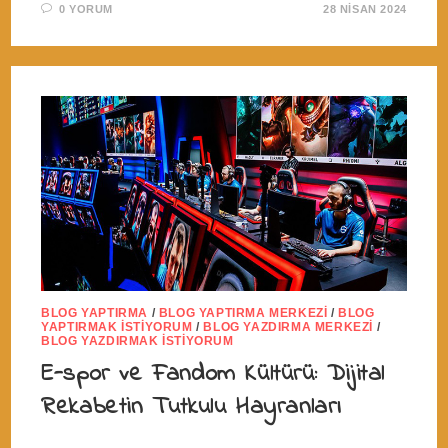
0 YORUM
28 NISAN 2024
BLOG YAPTIRMA
/
BLOG YAPTIRMA MERKEZI
/
BLOG
YAPTIRMAK İSTIYORUM
/
BLOG YAZDIRMA MERKEZI
/
BLOG YAZDIRMAK İSTIYORUM
E-spor ve Fandom Kültürü: Dijital
Rekabetin Tutkulu Hayranları