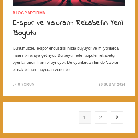
BLOG YAPTIRMA
E-spor ve Valorant: Rekabetin Yeni
Boyutu
Günümüzde, e-spor endüstrisi hızla büyüyor ve milyonlarca
insanı bir araya getiriyor. Bu büyümede, popüler rekabetçi
oyunlar önemli bir rol oynuyor. Bu oyunlardan biri de Valorant
olarak bilinen, heyecan verici bir…
0 YORUM
26 ŞUBAT 2024
1
2
Go to the n