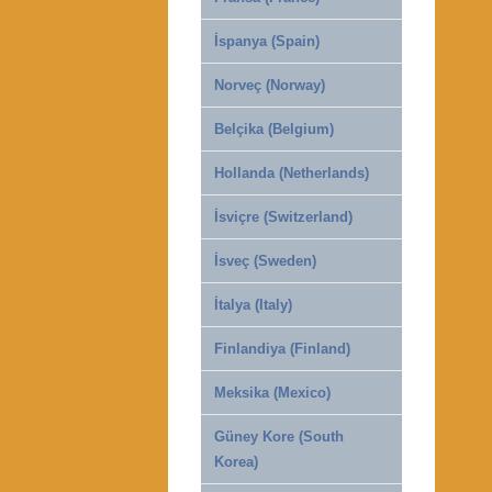
İspanya (Spain)
Norveç (Norway)
Belçika (Belgium)
Hollanda (Netherlands)
İsviçre (Switzerland)
İsveç (Sweden)
İtalya (Italy)
Finlandiya (Finland)
Meksika (Mexico)
Güney Kore (South
Korea)