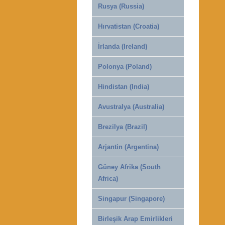
Rusya (Russia)
Hırvatistan (Croatia)
İrlanda (Ireland)
Polonya (Poland)
Hindistan (India)
Avustralya (Australia)
Brezilya (Brazil)
Arjantin (Argentina)
Güney Afrika (South
Africa)
Singapur (Singapore)
Birleşik Arap Emirlikleri