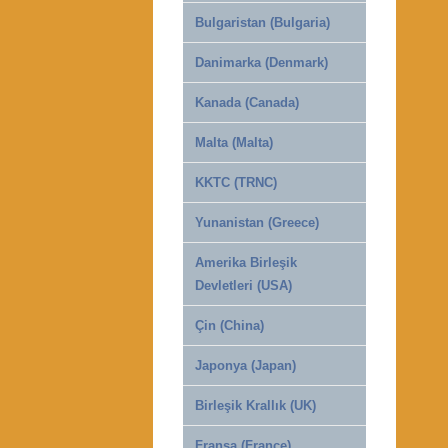
Bulgaristan (Bulgaria)
Danimarka (Denmark)
Kanada (Canada)
Malta (Malta)
KKTC (TRNC)
Yunanistan (Greece)
Amerika Birleşik
Devletleri (USA)
Çin (China)
Japonya (Japan)
Birleşik Krallık (UK)
Fransa (France)