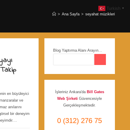
Turkish
▼
>
Ana Sayfa
>
seyahat müzikleri
Blog Yaptırma Alanı Arayın…
yayı
Takip
İşleriniz Ankara'da
Bill Gates
nin en büyüleyici
Web Şirketi
Güvencesiyle
, manzaralar ve
Gerçekleşmektedir.
maz anılarını
örsel bir deneyim
0 (312) 276 75
eneyimdir.…