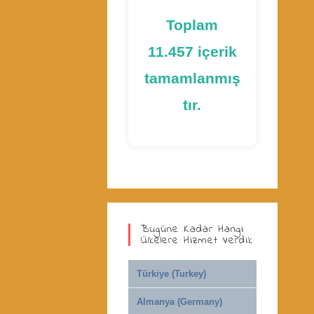
Toplam
11.457 içerik
tamamlanmış
tır.
Bugüne Kadar Hangi
Ülkelere Hizmet Verdik
Türkiye (Turkey)
Almanya (Germany)