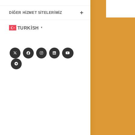
DIĞER HIZMET SITELERIMIZ
TURKISH
▼