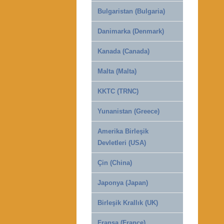
Bulgaristan (Bulgaria)
Danimarka (Denmark)
Kanada (Canada)
Malta (Malta)
KKTC (TRNC)
Yunanistan (Greece)
Amerika Birleşik
Devletleri (USA)
Çin (China)
Japonya (Japan)
Birleşik Krallık (UK)
Fransa (France)