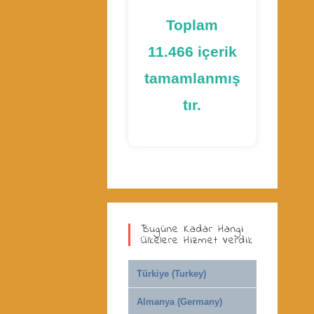
Toplam
11.466 içerik
tamamlanmış
tır.
Bugüne Kadar Hangi
Ülkelere Hizmet Verdik
Türkiye (Turkey)
Almanya (Germany)