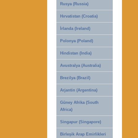
Rusya (Russia)
Hırvatistan (Croatia)
İrlanda (Ireland)
Polonya (Poland)
Hindistan (India)
Avustralya (Australia)
Brezilya (Brazil)
Arjantin (Argentina)
Güney Afrika (South
Africa)
Singapur (Singapore)
Birleşik Arap Emirlikleri