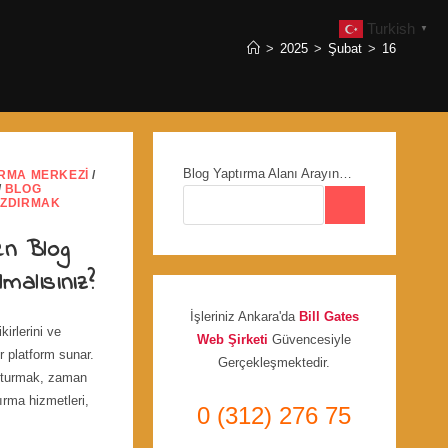
Turkish
▼
>
2025
>
Şubat
>
16
Blog Yaptırma Alanı Arayın…
IRMA MERKEZI
/
/
BLOG
AZDIRMAK
en Blog
malısınız?
İşleriniz Ankara'da
Bill Gates
kirlerini ve
Web Şirketi
Güvencesiyle
ir platform sunar.
Gerçekleşmektedir.
uşturmak, zaman
tırma hizmetleri,
0 (312) 276 75