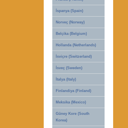
İspanya (Spain)
Norveç (Norway)
Belçika (Belgium)
Hollanda (Netherlands)
İsviçre (Switzerland)
İsveç (Sweden)
İtalya (Italy)
Finlandiya (Finland)
Meksika (Mexico)
Güney Kore (South
Korea)