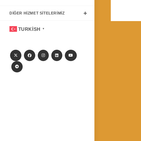
DIĞER HIZMET SITELERIMIZ
TURKISH
▼