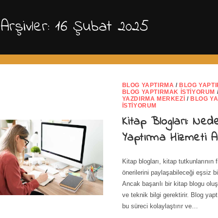
Arşivler: 16 Şubat 2025
BLOG YAPTIRMA
/
BLOG YAPT
BLOG YAPTIRMAK İSTIYORUM
YAZDIRMA MERKEZI
/
BLOG Y
İSTIYORUM
Kitap Blogları: Ned
Yaptırma Hizmeti Al
Kitap blogları, kitap tutkunlarının fi
önerilerini paylaşabileceği eşsiz b
Ancak başarılı bir kitap blogu ol
ve teknik bilgi gerektirir. Blog yap
bu süreci kolaylaştırır ve…