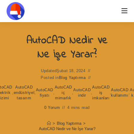
Skip
to
content
AutoCAD Nedir Ve
Ne İşe Yarar?
Updated
Şubat 18, 2024
Posted in
Blog Yaptırma
toCAD
AutoCAD
AutoCAD
AutoCAD
AutoCAD
AutoCAD
AutoCAD
A
lektrik
,
endüstriyel
,
,
iç
,
,
iş
,
,
fiyatı
indir
kullanımı
k
izimi
tasarım
mimarlık
imkanları
0 Yorum
4 mins read
>
Blog Yaptırma
>
AutoCAD Nedir ve Ne İşe Yarar?