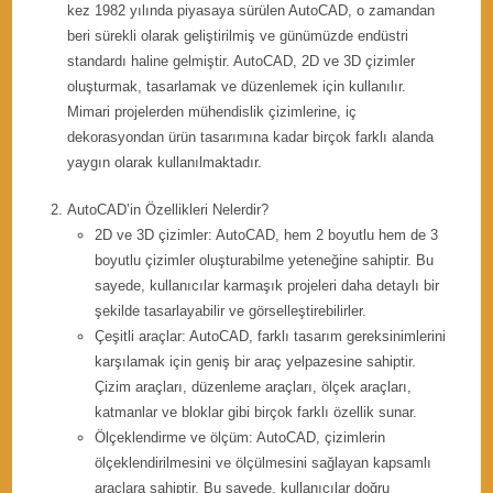
kez 1982 yılında piyasaya sürülen AutoCAD, o zamandan
beri sürekli olarak geliştirilmiş ve günümüzde endüstri
standardı haline gelmiştir. AutoCAD, 2D ve 3D çizimler
oluşturmak, tasarlamak ve düzenlemek için kullanılır.
Mimari projelerden mühendislik çizimlerine, iç
dekorasyondan ürün tasarımına kadar birçok farklı alanda
yaygın olarak kullanılmaktadır.
AutoCAD’in Özellikleri Nelerdir?
2D ve 3D çizimler: AutoCAD, hem 2 boyutlu hem de 3
boyutlu çizimler oluşturabilme yeteneğine sahiptir. Bu
sayede, kullanıcılar karmaşık projeleri daha detaylı bir
şekilde tasarlayabilir ve görselleştirebilirler.
Çeşitli araçlar: AutoCAD, farklı tasarım gereksinimlerini
karşılamak için geniş bir araç yelpazesine sahiptir.
Çizim araçları, düzenleme araçları, ölçek araçları,
katmanlar ve bloklar gibi birçok farklı özellik sunar.
Ölçeklendirme ve ölçüm: AutoCAD, çizimlerin
ölçeklendirilmesini ve ölçülmesini sağlayan kapsamlı
araçlara sahiptir. Bu sayede, kullanıcılar doğru