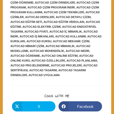
ÇIZIM ÖĞRENME
,
AUTOCAD ÇIZIM ÖRNEKLERI
,
AUTOCAD ÇIZIM
PROGRAMI
,
AUTOCAD ÇIZIM PROGRAMI INDIR
,
AUTOCAD ÇIZIM
PROGRAMI KULLANIMI
,
AUTOCAD ÇIZIM TEKNIKLERI
,
AUTOCAD
ÇIZIMLER
,
AUTOCAD DERSLERI
,
AUTOCAD DETAYLI ÇIZIM
,
AUTOCAD EĞITIM SETI
,
AUTOCAD EĞITIM VIDEOLARI
,
AUTOCAD
EĞITIMI
,
AUTOCAD ELEKTRIK ÇIZIMI
,
AUTOCAD ENDÜSTRIYEL
TASARIM
,
AUTOCAD FIYATI
,
AUTOCAD IÇ MIMARLIK
,
AUTOCAD
INDIR
,
AUTOCAD IŞ IMKANLARI
,
AUTOCAD KULLANIMI
,
AUTOCAD
KURSLARI
,
AUTOCAD KURSU
,
AUTOCAD MEKANIK ÇIZIM
,
AUTOCAD MIMARI ÇIZIM
,
AUTOCAD MIMARLIK
,
AUTOCAD
MODELLEME
,
AUTOCAD MÜHENDISLIK
,
AUTOCAD NEDIR
,
AUTOCAD ÖĞRENME
,
AUTOCAD ONLINE EĞITIM
,
AUTOCAD
ONLINE KURS
,
AUTOCAD ÖZELLIKLERI
,
AUTOCAD PLANLAMA
,
AUTOCAD PROJELENDIRME
,
AUTOCAD PROJELERI
,
AUTOCAD
SERTIFIKASI
,
AUTOCAD TASARIM
,
AUTOCAD TASARIM
ÖRNEKLERI
,
AUTOCAD UYGULAMA
SHARE
COOK WITH ME
THIS
CONTENT
X
Facebook
Opens
Opens
in
in