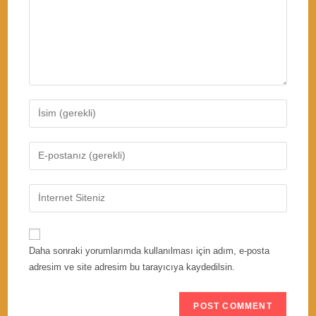
Enter
your
name
Enter
or
your
username
email
Enter
to
address
your
comment
to
website
comment
URL
Daha sonraki yorumlarımda kullanılması için adım, e-posta
(optional)
adresim ve site adresim bu tarayıcıya kaydedilsin.