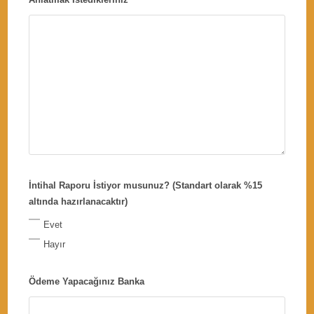
İntihal Raporu İstiyor musunuz? (Standart olarak %15
altında hazırlanacaktır)
Evet
Hayır
Ödeme Yapacağınız Banka