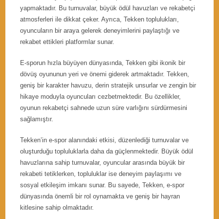
yapmaktadır. Bu turnuvalar, büyük ödül havuzları ve rekabetçi
atmosferleri ile dikkat çeker. Ayrıca, Tekken toplulukları,
oyuncuların bir araya gelerek deneyimlerini paylaştığı ve
rekabet ettikleri platformlar sunar.
E-sporun hızla büyüyen dünyasında, Tekken gibi ikonik bir
dövüş oyununun yeri ve önemi giderek artmaktadır. Tekken,
geniş bir karakter havuzu, derin stratejik unsurlar ve zengin bir
hikaye moduyla oyuncuları cezbetmektedir. Bu özellikler,
oyunun rekabetçi sahnede uzun süre varlığını sürdürmesini
sağlamıştır.
Tekken’in e-spor alanındaki etkisi, düzenlediği turnuvalar ve
oluşturduğu topluluklarla daha da güçlenmektedir. Büyük ödül
havuzlarına sahip turnuvalar, oyuncular arasında büyük bir
rekabeti tetiklerken, topluluklar ise deneyim paylaşımı ve
sosyal etkileşim imkanı sunar. Bu sayede, Tekken, e-spor
dünyasında önemli bir rol oynamakta ve geniş bir hayran
kitlesine sahip olmaktadır.