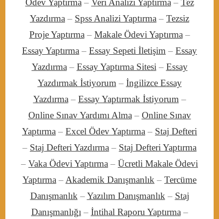
Ödev Yaptırma
–
Veri Analizi Yaptırma
–
Tez
Yazdırma
–
Spss Analizi Yaptırma
–
Tezsiz
Proje Yaptırma
–
Makale Ödevi Yaptırma
–
Essay Yaptırma
–
Essay Sepeti İletişim
–
Essay
Yazdırma
–
Essay Yaptırma Sitesi
–
Essay
Yazdırmak İstiyorum
–
İngilizce Essay
Yazdırma
–
Essay Yaptırmak İstiyorum
–
Online Sınav Yardımı Alma
–
Online Sınav
Yaptırma
–
Excel Ödev Yaptırma
–
Staj Defteri
–
Staj Defteri Yazdırma
–
Staj Defteri Yaptırma
–
Vaka Ödevi Yaptırma
–
Ücretli Makale Ödevi
Yaptırma
–
Akademik Danışmanlık
–
Tercüme
Danışmanlık
–
Yazılım Danışmanlık
–
Staj
Danışmanlığı
–
İntihal Raporu Yaptırma
–