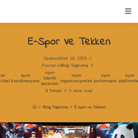
Skip
to
content
E-Spor Ve Tekken
Updated
Mart 19, 2024
Posted in
Blog Yaptırma
oyun
yun
oyun
oyun
oyun
oyun
,
,
liderlik
,
,
,
icileri
koordinasyonu
organizasyonları
performansı
platformla
becerileri
0 Yorum
5 mins read
>
Blog Yaptırma
>
E-spor ve Tekken