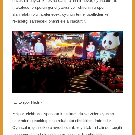
büyük bir hayran kitlesine sahip olan bir dövüş oyunudur. Bu
makalede, e-sporun genel yapısı ve Tekken’in e-spor
alanındaki rolü incelenecek, oyunun temel özellikleri ve
rekabetçi sahnedeki önemi ele alınacaktır.
E-spor Nedir?
E-spor, elektronik sporların kısaltmasıdır ve video oyunları
üzerinden gerçekleştirilen rekabetçi etkinlikleri ifade eder.
Oyuncular, genellikle bireysel olarak veya takım halinde, çeşitli
video oyunlarında karşı karşıya gelirler. Bu etkinlikler,