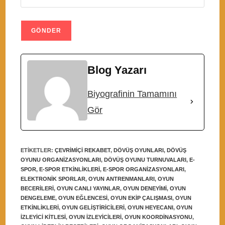
Blog Yazarı
Biyografinin Tamamını
Gör
ETIKETLER
:
ÇEVRIMIÇI REKABET
,
DÖVÜŞ OYUNLARI
,
DÖVÜŞ
OYUNU ORGANIZASYONLARI
,
DÖVÜŞ OYUNU TURNUVALARI
,
E-
SPOR
,
E-SPOR ETKINLIKLERI
,
E-SPOR ORGANIZASYONLARI
,
ELEKTRONIK SPORLAR
,
OYUN ANTRENMANLARI
,
OYUN
BECERILERI
,
OYUN CANLI YAYINLAR
,
OYUN DENEYIMI
,
OYUN
DENGELEME
,
OYUN EĞLENCESI
,
OYUN EKIP ÇALIŞMASI
,
OYUN
ETKINLIKLERI
,
OYUN GELIŞTIRICILERI
,
OYUN HEYECANI
,
OYUN
IZLEYICI KITLESI
,
OYUN IZLEYICILERI
,
OYUN KOORDINASYONU
,