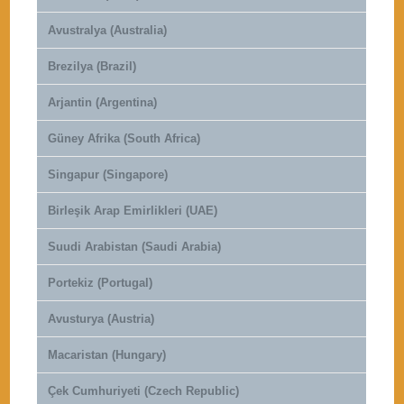
Avustralya (Australia)
Brezilya (Brazil)
Arjantin (Argentina)
Güney Afrika (South Africa)
Singapur (Singapore)
Birleşik Arap Emirlikleri (UAE)
Suudi Arabistan (Saudi Arabia)
Portekiz (Portugal)
Avusturya (Austria)
Macaristan (Hungary)
Çek Cumhuriyeti (Czech Republic)