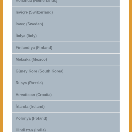
Hollanda (Netherlands)
İsviçre (Switzerland)
İsveç (Sweden)
İtalya (Italy)
Finlandiya (Finland)
Meksika (Mexico)
Güney Kore (South Korea)
Rusya (Russia)
Hırvatistan (Croatia)
İrlanda (Ireland)
Polonya (Poland)
Hindistan (India)