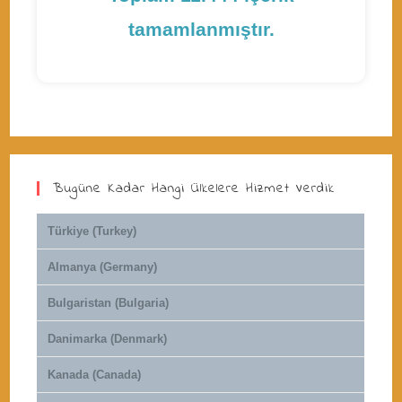
tamamlanmıştır.
Bugüne Kadar Hangi Ülkelere Hizmet Verdik
Türkiye (Turkey)
Almanya (Germany)
Bulgaristan (Bulgaria)
Danimarka (Denmark)
Kanada (Canada)