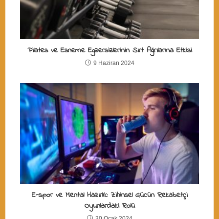
Pilates ve Esneme Egzersizlerinin Sırt Ağrılarına Etkisi
9 Haziran 2024
E-spor ve Mental Hazırlık: Zihinsel Gücün Rekabetçi
Oyunlardaki Rolü
30 Ocak 2024