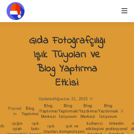
Skip
to
content
Gıda Fotoğrafçılığı
Işık Tüyoları Ve
Blog Yaptırma
Etkisi
Updated
Ağustos 31, 2025
Blog
Blog
Blog
Blog
Posted
Blog
/
Yaptırma
/
Yaptırmak
/
Yazdırma
/
Yazdırmak
in
Yaptırma
Merkezi
İstiyorum
Merkezi
İstiyorum
ışığın
ışık
kullanıcı
linkedin
llı
ışık
ışık ve
iştah
farkı
etkileşimi
profesyonel
d
k
,
,
,
tüyoları
,
kompozisyon
,
,
,