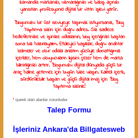
zamanda markanızı, uzmanlığınızı ve bakış açınızı
yansıtan profesyonel dijital bir vitrin işlevi görür.
Blogunuzu bir üst seviyeye taşımak istiyorsanız,
Blog
Yaptırma
sizin için doğru adres. Siz sadece
hedeflerinize ve işinize odaklanın; blog içeriğinizi baştan
sona biz hazırlayalım. Etkileyici başlıklar, doğru anahtar
kelimeler ve okur odaklı anlatım gücüyle donattığımız
içerikler, hem okuyucuların ilgisini çeker hem de marka
bilinirliğinizi artırır. Blogunuzu dijital dünyada güçlü bir
araç haline getirmek için bugün bize ulaşın. Kaliteli içerik,
sürdürülebilir başarı ve güçlü dijital imaj için
Blog
Yaptırma
sizinle!
*
işareti olan alanlar zorunludur
Talep Formu
İşleriniz Ankara'da Billgatesweb