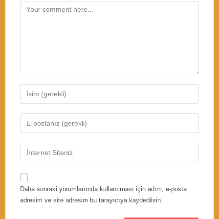
Comment
Enter
your
name
Enter
or
your
username
email
Enter
to
address
your
comment
to
website
comment
URL
Daha sonraki yorumlarımda kullanılması için adım, e-posta
(optional)
adresim ve site adresim bu tarayıcıya kaydedilsin.