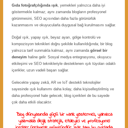
Gıda fotoğrafçılığında ışık
, yemekleri yalnızca daha iyi
göstermekle kalmaz; aynı zamanda blogların profesyonel
görünmesini, SEO açısından daha fazla görünürlük
kazanmasını ve okuyucularla duygusal bağ kurulmasını sağlar.
Doğal ışık, yapay ışık, beyaz ayarı, gölge kontrolü ve
kompozisyon teknikleri doğru şekilde kullanıldığında; bir blog
yalnızca tarif sunmakla kalmaz, aynı zamanda
görsel bir
deneyim
haline gelir. Sosyal medya entegrasyonu, okuyucu
etkileşimi ve SEO teknikleriyle desteklenen ışık tüyoları odaklı
içerikler, uzun vadeli başarı sağlar.
Gelecekte yapay zekâ, AR ve IoT destekli teknolojiler
sayesinde ışık kullanımı daha kolay, daha kişiselleştirilmiş ve
daha profesyonel hale gelecek; blog içerikleri de bu sayede
çok daha etkili olacaktır.
Blog dünyasında güçlü bir varlık göstermek, yalnızca
yazmakla değil; stratejik, etkileyici ve profesyonel
içerikler üretmekle mümkündür. İşte tam bu noktada