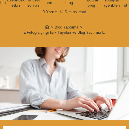
üzerindeki
öncesi
fotoğraf
fotoğraf
leri
seo
blog
etkisi
sonrası
blog
içerikleri
str
0 Yorum
5 mins read
>
Blog Yaptırma
>
Gıda Fotoğrafçılığı Işık Tüyoları ve Blog Yaptırma Etkisi