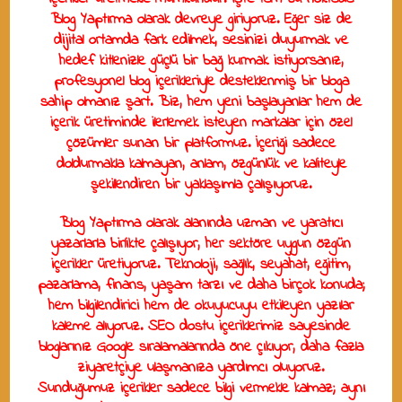
Blog Yaptırma
olarak devreye giriyoruz. Eğer siz de
dijital ortamda fark edilmek, sesinizi duyurmak ve
hedef kitlenizle güçlü bir bağ kurmak istiyorsanız,
profesyonel blog içerikleriyle desteklenmiş bir bloga
sahip olmanız şart. Biz, hem yeni başlayanlar hem de
içerik üretiminde ilerlemek isteyen markalar için özel
çözümler sunan bir platformuz. İçeriği sadece
doldurmakla kalmayan, anlam, özgünlük ve kaliteyle
şekillendiren bir yaklaşımla çalışıyoruz.
Blog Yaptırma
olarak alanında uzman ve yaratıcı
yazarlarla birlikte çalışıyor, her sektöre uygun özgün
içerikler üretiyoruz. Teknoloji, sağlık, seyahat, eğitim,
pazarlama, finans, yaşam tarzı ve daha birçok konuda;
hem bilgilendirici hem de okuyucuyu etkileyen yazılar
kaleme alıyoruz. SEO dostu içeriklerimiz sayesinde
bloglarınız Google sıralamalarında öne çıkıyor, daha fazla
ziyaretçiye ulaşmanıza yardımcı oluyoruz.
Sunduğumuz içerikler sadece bilgi vermekle kalmaz; aynı