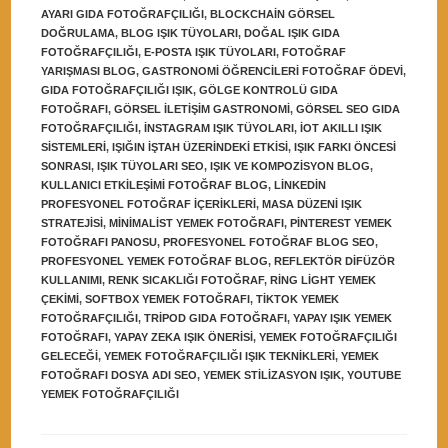
AYARI GIDA FOTOĞRAFÇILIĞI
,
BLOCKCHAIN GÖRSEL
DOĞRULAMA
,
BLOG IŞIK TÜYOLARI
,
DOĞAL IŞIK GIDA
FOTOĞRAFÇILIĞI
,
E-POSTA IŞIK TÜYOLARI
,
FOTOĞRAF
YARIŞMASI BLOG
,
GASTRONOMI ÖĞRENCILERI FOTOĞRAF ÖDEVI
,
GIDA FOTOĞRAFÇILIĞI IŞIK
,
GÖLGE KONTROLÜ GIDA
FOTOĞRAFI
,
GÖRSEL ILETIŞIM GASTRONOMI
,
GÖRSEL SEO GIDA
FOTOĞRAFÇILIĞI
,
INSTAGRAM IŞIK TÜYOLARI
,
IOT AKILLI IŞIK
SISTEMLERI
,
IŞIĞIN IŞTAH ÜZERINDEKI ETKISI
,
IŞIK FARKI ÖNCESI
SONRASI
,
IŞIK TÜYOLARI SEO
,
IŞIK VE KOMPOZISYON BLOG
,
KULLANICI ETKILEŞIMI FOTOĞRAF BLOG
,
LINKEDIN
PROFESYONEL FOTOĞRAF IÇERIKLERI
,
MASA DÜZENI IŞIK
STRATEJISI
,
MINIMALIST YEMEK FOTOĞRAFI
,
PINTEREST YEMEK
FOTOĞRAFI PANOSU
,
PROFESYONEL FOTOĞRAF BLOG SEO
,
PROFESYONEL YEMEK FOTOĞRAF BLOG
,
REFLEKTÖR DIFÜZÖR
KULLANIMI
,
RENK SICAKLIĞI FOTOĞRAF
,
RING LIGHT YEMEK
ÇEKIMI
,
SOFTBOX YEMEK FOTOĞRAFI
,
TIKTOK YEMEK
FOTOĞRAFÇILIĞI
,
TRIPOD GIDA FOTOĞRAFI
,
YAPAY IŞIK YEMEK
FOTOĞRAFI
,
YAPAY ZEKA IŞIK ÖNERISI
,
YEMEK FOTOĞRAFÇILIĞI
GELECEĞI
,
YEMEK FOTOĞRAFÇILIĞI IŞIK TEKNIKLERI
,
YEMEK
FOTOĞRAFI DOSYA ADI SEO
,
YEMEK STILIZASYON IŞIK
,
YOUTUBE
YEMEK FOTOĞRAFÇILIĞI