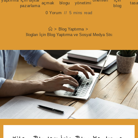
yaptırma
için dijital
önerileri
için
açmak
blogu
yönetimi
tas
pazarlama
blog
0 Yorum
5 mins read
>
Blog Yaptırma
>
Kitap Blogları İçin Blog Yaptırma ve Sosyal Medya Stratejileri