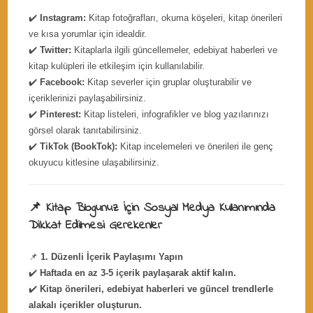
✔️
Instagram:
Kitap fotoğrafları, okuma köşeleri, kitap önerileri
ve kısa yorumlar için idealdir.
✔️
Twitter:
Kitaplarla ilgili güncellemeler, edebiyat haberleri ve
kitap kulüpleri ile etkileşim için kullanılabilir.
✔️
Facebook:
Kitap severler için gruplar oluşturabilir ve
içeriklerinizi paylaşabilirsiniz.
✔️
Pinterest:
Kitap listeleri, infografikler ve blog yazılarınızı
görsel olarak tanıtabilirsiniz.
✔️
TikTok (BookTok):
Kitap incelemeleri ve önerileri ile genç
okuyucu kitlesine ulaşabilirsiniz.
📌 Kitap Blogunuz İçin Sosyal Medya Kullanımında
Dikkat Edilmesi Gerekenler
📌
1. Düzenli İçerik Paylaşımı Yapın
✔️
Haftada en az 3-5 içerik paylaşarak aktif kalın.
✔️
Kitap önerileri, edebiyat haberleri ve güncel trendlerle
alakalı içerikler oluşturun.