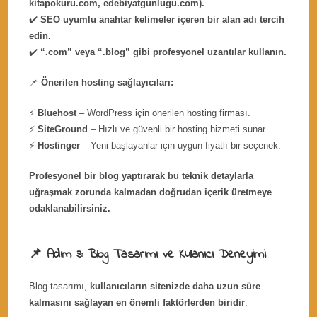
kitapokuru.com, edebiyatgunlugu.com).
✔️
SEO uyumlu anahtar kelimeler içeren bir alan adı tercih
edin.
✔️
“.com” veya “.blog” gibi profesyonel uzantılar kullanın.
📌
Önerilen hosting sağlayıcıları:
⚡
Bluehost
– WordPress için önerilen hosting firması.
⚡
SiteGround
– Hızlı ve güvenli bir hosting hizmeti sunar.
⚡
Hostinger
– Yeni başlayanlar için uygun fiyatlı bir seçenek.
Profesyonel bir blog yaptırarak bu teknik detaylarla
uğraşmak zorunda kalmadan doğrudan içerik üretmeye
odaklanabilirsiniz.
📌 Adım 3: Blog Tasarımı ve Kullanıcı Deneyimi
Blog tasarımı,
kullanıcıların sitenizde daha uzun süre
kalmasını sağlayan en önemli faktörlerden biridir
.