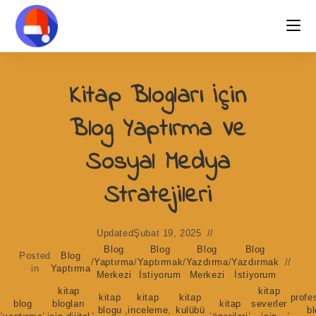
Skip
to
content
Kitap Blogları İçin
Blog Yaptırma Ve
Sosyal Medya
Stratejileri
Updated
Şubat 19, 2025
Blog
Blog
Blog
Blog
Posted
Blog
/
Yaptırma
/
Yaptırmak
/
Yazdırma
/
Yazdırmak
in
Yaptırma
Merkezi
İstiyorum
Merkezi
İstiyorum
kitap
kitap
kitap
kitap
kitap
profe
blog
blogları
kitap
severler
,
,
,
blogu
,
inceleme
,
kulübü
,
,
,
b