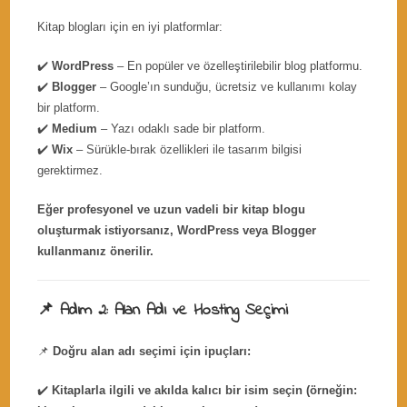
Kitap blogları için en iyi platformlar:
✔️
WordPress
– En popüler ve özelleştirilebilir blog platformu.
✔️
Blogger
– Google’ın sunduğu, ücretsiz ve kullanımı kolay
bir platform.
✔️
Medium
– Yazı odaklı sade bir platform.
✔️
Wix
– Sürükle-bırak özellikleri ile tasarım bilgisi
gerektirmez.
Eğer profesyonel ve uzun vadeli bir kitap blogu
oluşturmak istiyorsanız, WordPress veya Blogger
kullanmanız önerilir.
📌 Adım 2: Alan Adı ve Hosting Seçimi
📌
Doğru alan adı seçimi için ipuçları:
✔️
Kitaplarla ilgili ve akılda kalıcı bir isim seçin (örneğin: