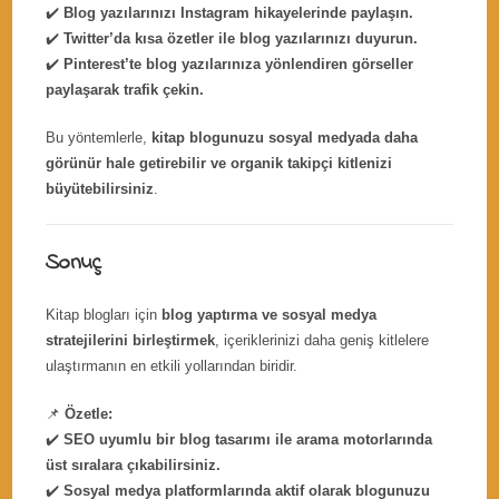
✔️
Blog yazılarınızı Instagram hikayelerinde paylaşın.
✔️
Twitter’da kısa özetler ile blog yazılarınızı duyurun.
✔️
Pinterest’te blog yazılarınıza yönlendiren görseller
paylaşarak trafik çekin.
Bu yöntemlerle,
kitap blogunuzu sosyal medyada daha
görünür hale getirebilir ve organik takipçi kitlenizi
büyütebilirsiniz
.
Sonuç
Kitap blogları için
blog yaptırma ve sosyal medya
stratejilerini birleştirmek
, içeriklerinizi daha geniş kitlelere
ulaştırmanın en etkili yollarından biridir.
📌
Özetle:
✔️
SEO uyumlu bir blog tasarımı ile arama motorlarında
üst sıralara çıkabilirsiniz.
✔️
Sosyal medya platformlarında aktif olarak blogunuzu