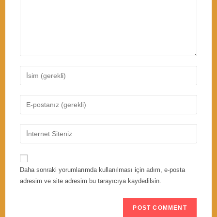
Enter
your
name
Enter
or
your
username
email
Enter
to
address
your
comment
to
website
comment
URL
Daha sonraki yorumlarımda kullanılması için adım, e-posta
(optional)
adresim ve site adresim bu tarayıcıya kaydedilsin.