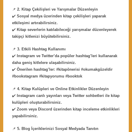
📌
2. Kitap Çekilişleri ve Yarışmalar Düzenleyin
✔️
Sosyal medya üzerinden kitap çekilişleri yaparak
etkileşimi artırabilirsiniz.
✔️
Kitap severlerin katılabileceği yarışmalar düzenleyerek
takipçi kitlenizi büyütebilirsiniz.
📌
3. Etkili Hashtag Kullanımı
✔️
Instagram ve Twitter’da popüler hashtag’leri kullanarak
daha geniş kitlelere ulaşabilirsiniz.
✔️
Önerilen hashtag’ler: #kitapönerisi #okumakgüzeldir
#bookstagram #kitapyorumu #booktok
📌
4. Kitap Kulüpleri ve Online Etkinlikler Düzenleyin
✔️
Instagram canlı yayınları veya Twitter sohbetleri ile kitap
kulüpleri oluşturabilirsiniz.
✔️
Zoom veya Discord üzerinden kitap inceleme etkinlikleri
yapabilirsiniz.
📌
5. Blog İçeriklerinizi Sosyal Medyada Tanıtın