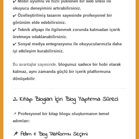
✔️
Mobil uyumlu ve hızlı yüklenen bir web sitesi ile
okuyucu deneyimini artırabilirsiniz.
✔️
Özelleştirilmiş tasarım sayesinde profesyonel bir
görünüm elde edebilirsiniz.
✔️
Teknik altyapı ile ilgilenmek zorunda kalmadan içerik
üretmeye odaklanabilirsiniz.
✔️
Sosyal medya entegrasyonu ile okuyucularınızla daha
iyi etkileşim kurabilirsiniz.
Bu avantajlar sayesinde,
blogunuz sadece bir hobi olarak
kalmaz, aynı zamanda güçlü bir içerik platformuna
dönüşebilir
.
2. Kitap Blogları İçin Blog Yaptırma Süreci
📌
Profesyonel bir kitap blogu oluşturmanın temel
adımları:
📌 Adım 1: Blog Platformu Seçimi