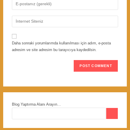
Enter
or
your
username
email
Enter
to
address
your
comment
to
website
comment
URL
Daha sonraki yorumlarımda kullanılması için adım, e-posta
(optional)
adresim ve site adresim bu tarayıcıya kaydedilsin.
Blog Yaptırma Alanı Arayın…