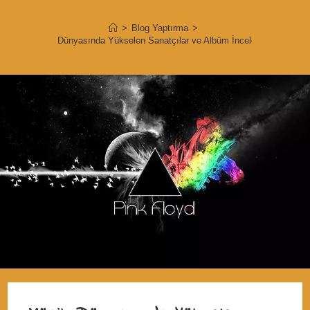
>
Blog Yaptırma
>
Müzik Dünyasında Yükselen Sanatçılar ve Albüm İncelemeleri