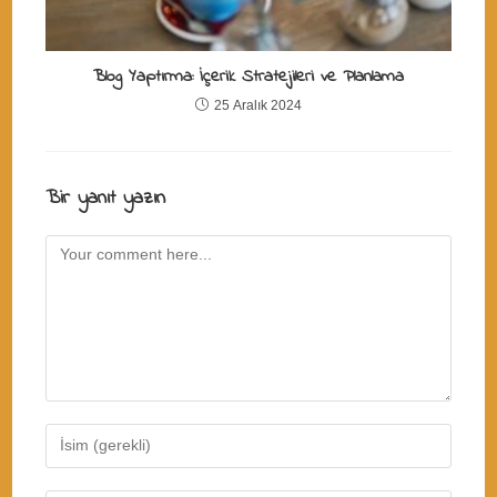
Blog Yaptırma: İçerik Stratejileri ve Planlama
25 Aralık 2024
Bir yanıt yazın
Comment
Enter
your
name