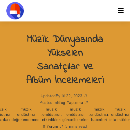
Skip
to
content
Müzik Dünyasında
Yükselen
Sanatçılar Ve
Albüm İncelemeleri
Updated
Eylül 22, 2023
Posted in
Blog Yaptırma
üzik
müzik
müzik
müzik
müzik
müzik
strisi
,
endüstrisi
,
endüstrisi
,
endüstrisi
,
endüstrisi
,
endüstrisi
rıları
değerlendirmesi
etkinlikleri
güncellemeleri
haberleri
istatistikler
0 Yorum
3 mins read