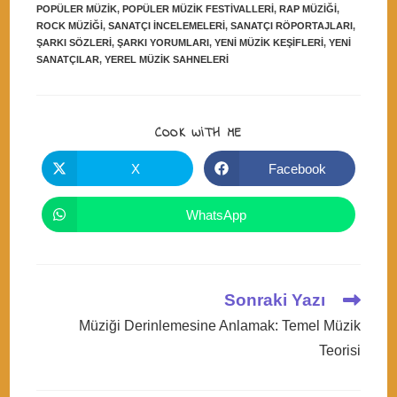
POPÜLER MÜZIK
,
POPÜLER MÜZIK FESTIVALLERI
,
RAP MÜZIĞI
,
ROCK MÜZIĞI
,
SANATÇI INCELEMELERI
,
SANATÇI RÖPORTAJLARI
,
ŞARKI SÖZLERI
,
ŞARKI YORUMLARI
,
YENI MÜZIK KEŞIFLERI
,
YENI
SANATÇILAR
,
YEREL MÜZIK SAHNELERI
SHARE
COOK WITH ME
THIS
CONTENT
X
Facebook
Opens
Opens
in
in
a
a
new
new
WhatsApp
Opens
window
window
in
a
new
window
Read
Sonraki Yazı
more
Müziği Derinlemesine Anlamak: Temel Müzik
articles
Teorisi