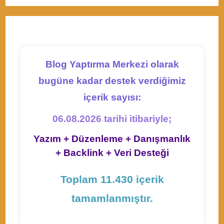
a
a
a
a
a
tab
tab
tab
tab
tab
tab
tab
new
new
new
new
new
tab
tab
tab
tab
tab
Blog Yaptırma Merkezi olarak
bugüne kadar destek verdiğimiz
içerik sayısı:
06.08.2026 tarihi itibariyle;
Yazım + Düzenleme + Danışmanlık
+ Backlink + Veri Desteği
Toplam 11.430 içerik
tamamlanmıştır.