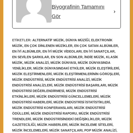
Biyografinin Tamamını
Gör
ETIKETLER
:
ALTERNATIF MÜZIK
,
DÜNYA MÜZIĞI
,
ELEKTRONIK
MÜZIK
,
EN ÇOK DINLENEN MÜZIKLER
,
EN ÇOK SATAN ALBÜMLER
,
EN IYI ALBÜMLER
,
EN IYI MÜZIK VIDEOLARI
,
EN IYI SANATÇILAR
,
EN SEVILEN ŞARKILAR
,
EN SON ALBÜMLER
,
INDIE MÜZIK
,
KLASIK
MÜZIK
,
MÜZIK ANALIZI
,
MÜZIK DÜNYASI
,
MÜZIK DÜNYASINDA
YENILIKLER
,
MÜZIK DÜNYASINDAKI ETKILER
,
MÜZIK ELEŞTIRILERI
,
MÜZIK ELEŞTIRMENLERI
,
MÜZIK ELEŞTIRMENLERININ GÖRÜŞLERI
,
MÜZIK ENDÜSTRISI
,
MÜZIK ENDÜSTRISI ANALIZI
,
MÜZIK
ENDÜSTRISI ANALIZLERI
,
MÜZIK ENDÜSTRISI BAŞARILARI
,
MÜZIK
ENDÜSTRISI DEĞERLENDIRMESI
,
MÜZIK ENDÜSTRISI
ETKINLIKLERI
,
MÜZIK ENDÜSTRISI GÜNCELLEMELERI
,
MÜZIK
ENDÜSTRISI HABERLERI
,
MÜZIK ENDÜSTRISI ISTATISTIKLERI
,
MÜZIK ENDÜSTRISI KONFERANSLARI
,
MÜZIK ENDÜSTRISI
ÖDÜLLERI
,
MÜZIK ENDÜSTRISI RAPORU
,
MÜZIK ENDÜSTRISI
TRENDLERI
,
MÜZIK ENDÜSTRISINDEKI DEĞIŞIKLIKLER
,
MÜZIK
GAZETECILIĞI
,
MÜZIK HABERLERI
,
MÜZIK INCELEME SITELERI
,
MÜZIK INCELEMELERI
,
MÜZIK SANATÇILARI
,
POP MÜZIK ANALIZI
,