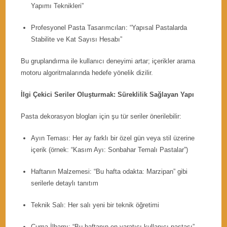
Yapımı Teknikleri”
Profesyonel Pasta Tasarımcıları: “Yapısal Pastalarda
Stabilite ve Kat Sayısı Hesabı”
Bu gruplandırma ile kullanıcı deneyimi artar; içerikler arama
motoru algoritmalarında hedefe yönelik dizilir.
İlgi Çekici Seriler Oluşturmak: Süreklilik Sağlayan Yapı
Pasta dekorasyon blogları için şu tür seriler önerilebilir:
Ayın Teması: Her ay farklı bir özel gün veya stil üzerine
içerik (örnek: “Kasım Ayı: Sonbahar Temalı Pastalar”)
Haftanın Malzemesi: “Bu hafta odakta: Marzipan” gibi
serilerle detaylı tanıtım
Teknik Salı: Her salı yeni bir teknik öğretimi
Cuma İlhamı: “Bu haftanın en yaratıcı kullanıcı pastası”