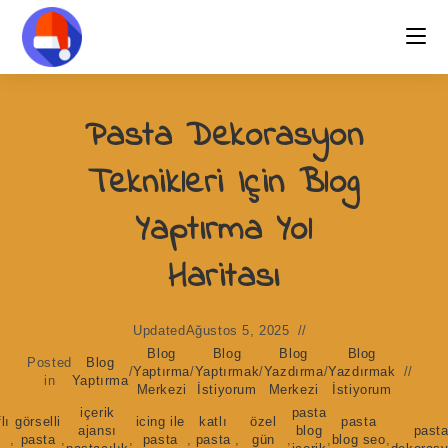
Skip
to
content
Pasta Dekorasyon
Teknikleri Için Blog
Yaptırma Yol
Haritası
Updated
Ağustos 5, 2025
Blog
Blog
Blog
Blog
Posted
Blog
/
Yaptırma
/
Yaptırmak
/
Yazdırma
/
Yazdırmak
in
Yaptırma
Merkezi
İstiyorum
Merkezi
İstiyorum
içerik
pasta
lı
görselli
icing ile
katlı
özel
pasta
ajansı
blog
past
,
pasta
,
,
pasta
,
pasta
,
gün
,
,
blog seo
,