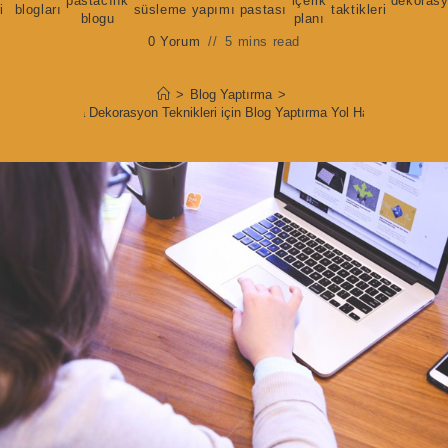
pastacılık
içerik
dekoras
i
blogları
süsleme
yapımı
pastası
taktikleri
blogu
planı
0 Yorum
5 mins read
>
Blog Yaptırma
>
Pasta Dekorasyon Teknikleri için Blog Yaptırma Yol Haritası