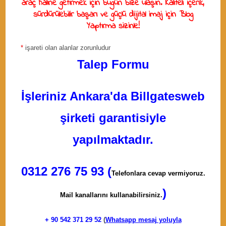
araç haline getirmek için bugün bize ulaşın. Kaliteli içerik,
sürdürülebilir başarı ve güçlü dijital imaj için
Blog
Yaptırma
sizinle!
*
işareti olan alanlar zorunludur
Talep Formu
İşleriniz Ankara'da Billgatesweb
şirketi garantisiyle
yapılmaktadır.
0312 276 75 93 (
Telefonlara cevap vermiyoruz.
)
Mail kanallarını kullanabilirsiniz.
+ 90
542 371 29 52
(
Whatsapp mesaj yoluyla