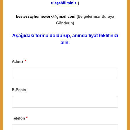
ulaşabilirsiniz.
)
bestessayhomework@gmail.com
(Belgelerinizi Buraya
Gönderin)
Aşağıdaki formu doldurup, anında fiyat teklifinizi
alın.
Adınız
*
E-Posta
Telefon
*