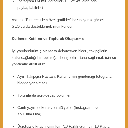
Instagram uyumlu görseller (1:1 ve 4:5 oranında
paylaşılabilirlik)
Ayrıca, “Pinterest için özel grafikler” hazırlayarak görsel
SEO’yu da desteklemek mümkündür.
Kullanıcı Katılımı ve Topluluk Oluşturma
İyi yapılandırılmış bir pasta dekorasyon blogu, takipçilerin
katkı sağladığı bir topluluğa dönüşebilir. Bunu sağlamak için şu
yöntemler etkili olur:
Ayın Takipçisi Pastası: Kullanıcının gönderdiği fotoğrafla
blogda yer alması
Yorumlarda soru-cevap bölümleri
Canlı yayın dekorasyon atölyeleri (Instagram Live,
YouTube Live)
Ücretsiz e-kitap indirimleri: “10 Farklı Gün İçin 10 Pasta