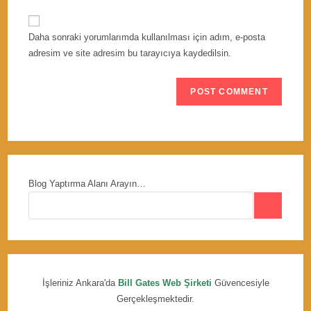
to
website
comment
URL
Daha sonraki yorumlarımda kullanılması için adım, e-posta
(optional)
adresim ve site adresim bu tarayıcıya kaydedilsin.
Blog Yaptırma Alanı Arayın…
İşleriniz Ankara'da
Bill Gates Web Şirketi
Güvencesiyle
Gerçekleşmektedir.