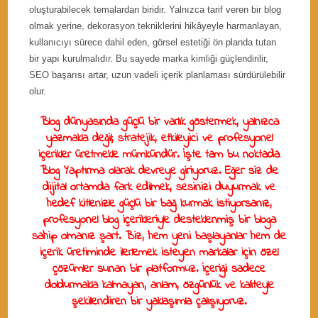
oluşturabilecek temalardan biridir. Yalnızca tarif veren bir blog
olmak yerine, dekorasyon tekniklerini hikâyeyle harmanlayan,
kullanıcıyı sürece dahil eden, görsel estetiği ön planda tutan
bir yapı kurulmalıdır. Bu sayede marka kimliği güçlendirilir,
SEO başarısı artar, uzun vadeli içerik planlaması sürdürülebilir
olur.
Blog dünyasında güçlü bir varlık göstermek, yalnızca
yazmakla değil; stratejik, etkileyici ve profesyonel
içerikler üretmekle mümkündür. İşte tam bu noktada
Blog Yaptırma
olarak devreye giriyoruz. Eğer siz de
dijital ortamda fark edilmek, sesinizi duyurmak ve
hedef kitlenizle güçlü bir bağ kurmak istiyorsanız,
profesyonel blog içerikleriyle desteklenmiş bir bloga
sahip olmanız şart. Biz, hem yeni başlayanlar hem de
içerik üretiminde ilerlemek isteyen markalar için özel
çözümler sunan bir platformuz. İçeriği sadece
doldurmakla kalmayan, anlam, özgünlük ve kaliteyle
şekillendiren bir yaklaşımla çalışıyoruz.