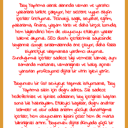
Blog Yaptırma
olarak alanında uzman ve yaratıcı
yazarlarla birlikte çalışıyor, her sektöre uygun özgün
içerikler üretiyoruz. Teknoloji, sağlık, seyahat, eğitim,
pazarlama, finans, yaşam tarzı ve daha birçok konuda;
hem bilgilendirici hem de okuyucuyu etkileyen yazılar
kaleme alıyoruz. SEO dostu içeriklerimiz sayesinde
bloglarınız Google sıralamalarında öne çıkıyor, daha fazla
ziyaretçiye ulaşmanıza yardımcı oluyoruz.
Sunduğumuz içerikler sadece bilgi vermekle kalmaz; aynı
zamanda markanızı, uzmanlığınızı ve bakış açınızı
yansıtan profesyonel dijital bir vitrin işlevi görür.
Blogunuzu bir üst seviyeye taşımak istiyorsanız,
Blog
Yaptırma
sizin için doğru adres. Siz sadece
hedeflerinize ve işinize odaklanın; blog içeriğinizi baştan
sona biz hazırlayalım. Etkileyici başlıklar, doğru anahtar
kelimeler ve okur odaklı anlatım gücüyle donattığımız
içerikler, hem okuyucuların ilgisini çeker hem de marka
bilinirliğinizi artırır. Blogunuzu dijital dünyada güçlü bir