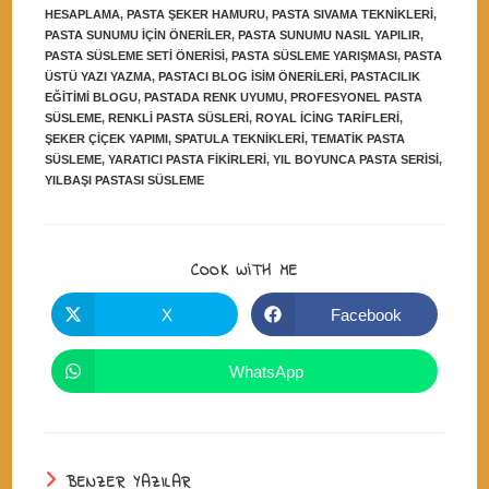
HESAPLAMA
,
PASTA ŞEKER HAMURU
,
PASTA SIVAMA TEKNIKLERI
,
PASTA SUNUMU IÇIN ÖNERILER
,
PASTA SUNUMU NASIL YAPILIR
,
PASTA SÜSLEME SETI ÖNERISI
,
PASTA SÜSLEME YARIŞMASI
,
PASTA
ÜSTÜ YAZI YAZMA
,
PASTACI BLOG ISIM ÖNERILERI
,
PASTACILIK
EĞITIMI BLOGU
,
PASTADA RENK UYUMU
,
PROFESYONEL PASTA
SÜSLEME
,
RENKLI PASTA SÜSLERI
,
ROYAL ICING TARIFLERI
,
ŞEKER ÇIÇEK YAPIMI
,
SPATULA TEKNIKLERI
,
TEMATIK PASTA
SÜSLEME
,
YARATICI PASTA FIKIRLERI
,
YIL BOYUNCA PASTA SERISI
,
YILBAŞI PASTASI SÜSLEME
SHARE
COOK WITH ME
THIS
CONTENT
X
Facebook
Opens
Opens
in
in
a
a
new
new
WhatsApp
Opens
window
window
in
a
new
window
BENZER YAZILAR