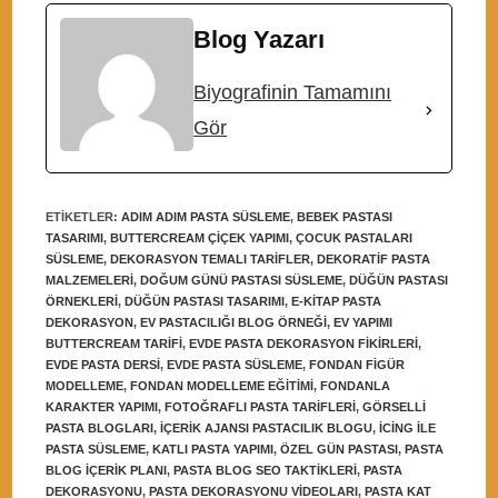
Blog Yazarı
Biyografinin Tamamını
Gör
ETIKETLER
:
ADIM ADIM PASTA SÜSLEME
,
BEBEK PASTASI
TASARIMI
,
BUTTERCREAM ÇIÇEK YAPIMI
,
ÇOCUK PASTALARI
SÜSLEME
,
DEKORASYON TEMALI TARIFLER
,
DEKORATIF PASTA
MALZEMELERI
,
DOĞUM GÜNÜ PASTASI SÜSLEME
,
DÜĞÜN PASTASI
ÖRNEKLERI
,
DÜĞÜN PASTASI TASARIMI
,
E-KITAP PASTA
DEKORASYON
,
EV PASTACILIĞI BLOG ÖRNEĞI
,
EV YAPIMI
BUTTERCREAM TARIFI
,
EVDE PASTA DEKORASYON FIKIRLERI
,
EVDE PASTA DERSI
,
EVDE PASTA SÜSLEME
,
FONDAN FIGÜR
MODELLEME
,
FONDAN MODELLEME EĞITIMI
,
FONDANLA
KARAKTER YAPIMI
,
FOTOĞRAFLI PASTA TARIFLERI
,
GÖRSELLI
PASTA BLOGLARI
,
IÇERIK AJANSI PASTACILIK BLOGU
,
ICING ILE
PASTA SÜSLEME
,
KATLI PASTA YAPIMI
,
ÖZEL GÜN PASTASI
,
PASTA
BLOG IÇERIK PLANI
,
PASTA BLOG SEO TAKTIKLERI
,
PASTA
DEKORASYONU
,
PASTA DEKORASYONU VIDEOLARI
,
PASTA KAT