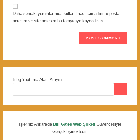
to
website
comment
URL
Daha sonraki yorumlarımda kullanılması için adım, e-posta
(optional)
adresim ve site adresim bu tarayıcıya kaydedilsin.
Blog Yaptırma Alanı Arayın…
İşleriniz Ankara'da
Bill Gates Web Şirketi
Güvencesiyle
Gerçekleşmektedir.