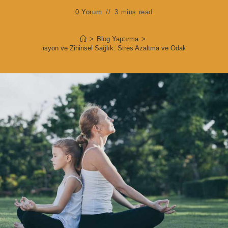
0 Yorum
3 mins read
>
Blog Yaptırma
>
Meditasyon ve Zihinsel Sağlık: Stres Azaltma ve Odaklanma