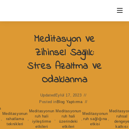
Skip
to
content
Meditasyon Ve
Zihinsel Sağlık:
Stres Azaltma Ve
Odaklanma
Updated
Eylül 17, 2023
Posted in
Blog Yaptırma
n
Meditasyonun
Meditasyonun
Meditasyo
Meditasyonun
Meditasyonun
ruh hali
ruh hali
ruhsal
,
rahatlama
,
,
,
ruh sağlığına
,
iyileştirme
üzerindeki
dengey
teknikleri
etkisi
etkileri
etkileri
katkısı