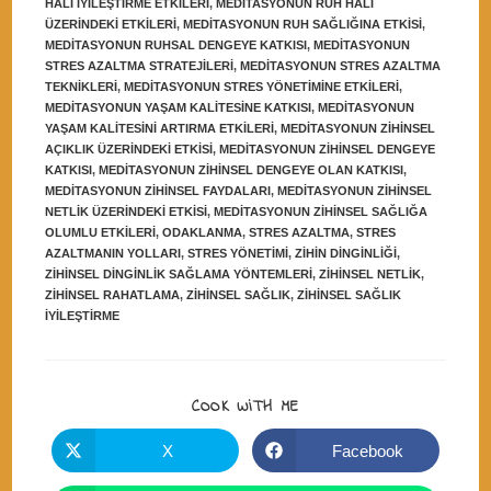
HALI IYILEŞTIRME ETKILERI
,
MEDITASYONUN RUH HALI
ÜZERINDEKI ETKILERI
,
MEDITASYONUN RUH SAĞLIĞINA ETKISI
,
MEDITASYONUN RUHSAL DENGEYE KATKISI
,
MEDITASYONUN
STRES AZALTMA STRATEJILERI
,
MEDITASYONUN STRES AZALTMA
TEKNIKLERI
,
MEDITASYONUN STRES YÖNETIMINE ETKILERI
,
MEDITASYONUN YAŞAM KALITESINE KATKISI
,
MEDITASYONUN
YAŞAM KALITESINI ARTIRMA ETKILERI
,
MEDITASYONUN ZIHINSEL
AÇIKLIK ÜZERINDEKI ETKISI
,
MEDITASYONUN ZIHINSEL DENGEYE
KATKISI
,
MEDITASYONUN ZIHINSEL DENGEYE OLAN KATKISI
,
MEDITASYONUN ZIHINSEL FAYDALARI
,
MEDITASYONUN ZIHINSEL
NETLIK ÜZERINDEKI ETKISI
,
MEDITASYONUN ZIHINSEL SAĞLIĞA
OLUMLU ETKILERI
,
ODAKLANMA
,
STRES AZALTMA
,
STRES
AZALTMANIN YOLLARI
,
STRES YÖNETIMI
,
ZIHIN DINGINLIĞI
,
ZIHINSEL DINGINLIK SAĞLAMA YÖNTEMLERI
,
ZIHINSEL NETLIK
,
ZIHINSEL RAHATLAMA
,
ZIHINSEL SAĞLIK
,
ZIHINSEL SAĞLIK
IYILEŞTIRME
SHARE
COOK WITH ME
THIS
CONTENT
X
Facebook
Opens
Opens
in
in
a
a