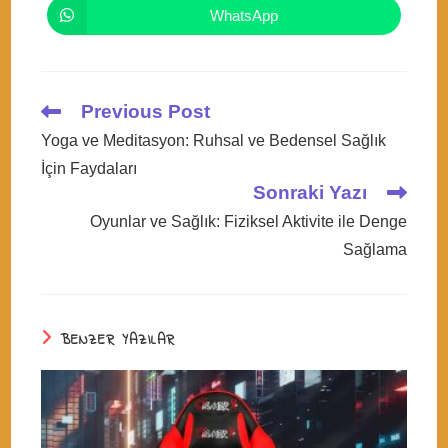
new
new
WhatsApp
Opens
window
window
in
a
new
window
Read
Previous Post
more
Yoga ve Meditasyon: Ruhsal ve Bedensel Sağlık
articles
İçin Faydaları
Sonraki Yazı
Oyunlar ve Sağlık: Fiziksel Aktivite ile Denge
Sağlama
BENZER YAZILAR