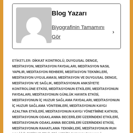
Blog Yazarı
Biyografinin Tamamını
Gör
ETIKETLER
:
DIKKAT KONTROLÜ
,
DUYGUSAL DENGE
,
MEDITASYON
,
MEDITASYON FAYDALARI
,
MEDITASYON NASIL
YAPILIR
,
MEDITASYON REHBERI
,
MEDITASYON TEKNIKLERI
,
MEDITASYON UYGULAMASI
,
MEDITASYON VE DUYGUSAL DENGE
,
MEDITASYON VE SAĞLIK
,
MEDITASYONUN ANKSIYETE
KONTROLÜNE ETKISI
,
MEDITASYONUN ETKILERI
,
MEDITASYONUN
FAYDALARI
,
MEDITASYONUN GÜNLÜK HAYATA ETKISI
,
MEDITASYONUN IÇ HUZUR SAĞLAMA FAYDALARI
,
MEDITASYONUN
IÇ HUZUR SAĞLAMA YÖNTEMLERI
,
MEDITASYONUN KAYGI
AZALTMA ETKILERI
,
MEDITASYONUN KAYGI YÖNETIMINE KATKISI
,
MEDITASYONUN ODAKLANMA BECERILERI ÜZERINDEKI ETKILERI
,
MEDITASYONUN ODAKLANMA BECERILERI ÜZERINDEKI ETKISI
,
MEDITASYONUN RAHATLAMA TEKNIKLERI
,
MEDITASYONUN RUH